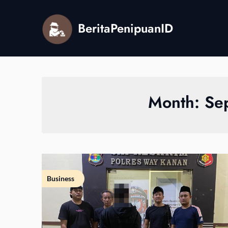
Skip
to
BeritaPenipuanID
content
Month:
Se
Business