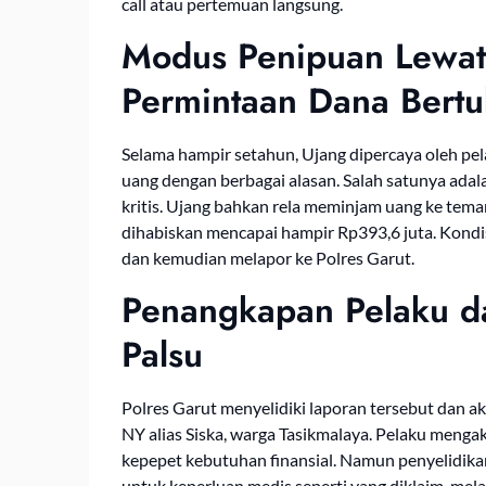
call atau pertemuan langsung.
Modus Penipuan Lewat 
Permintaan Dana Bertub
Selama hampir setahun, Ujang dipercaya oleh pela
uang dengan berbagai alasan. Salah satunya ada
kritis. Ujang bahkan rela meminjam uang ke tema
dihabiskan mencapai hampir Rp393,6 juta. Kondi
dan kemudian melapor ke Polres Garut.
Penangkapan Pelaku da
Palsu
Polres Garut menyelidiki laporan tersebut dan
NY alias Siska, warga Tasikmalaya. Pelaku meng
kepepet kebutuhan finansial. Namun penyelidik
untuk keperluan medis seperti yang diklaim, me