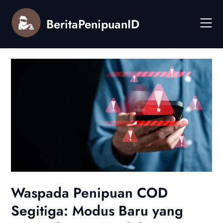
Skip
to
BeritaPenipuanID
content
Waspada Penipuan COD
Segitiga: Modus Baru yang