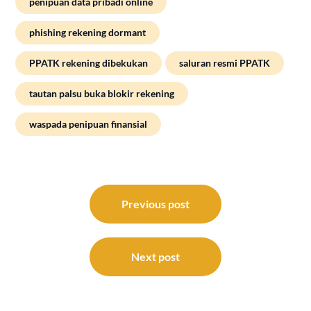
penipuan data pribadi online
phishing rekening dormant
PPATK rekening dibekukan
saluran resmi PPATK
tautan palsu buka blokir rekening
waspada penipuan finansial
Post
navigation
Previous post
Next post