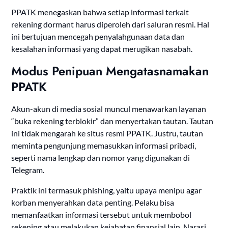
PPATK menegaskan bahwa setiap informasi terkait
rekening dormant harus diperoleh dari saluran resmi. Hal
ini bertujuan mencegah penyalahgunaan data dan
kesalahan informasi yang dapat merugikan nasabah.
Modus Penipuan Mengatasnamakan
PPATK
Akun-akun di media sosial muncul menawarkan layanan
“buka rekening terblokir” dan menyertakan tautan. Tautan
ini tidak mengarah ke situs resmi PPATK. Justru, tautan
meminta pengunjung memasukkan informasi pribadi,
seperti nama lengkap dan nomor yang digunakan di
Telegram.
Praktik ini termasuk phishing, yaitu upaya menipu agar
korban menyerahkan data penting. Pelaku bisa
memanfaatkan informasi tersebut untuk membobol
rekening atau melakukan kejahatan finansial lain. Narasi