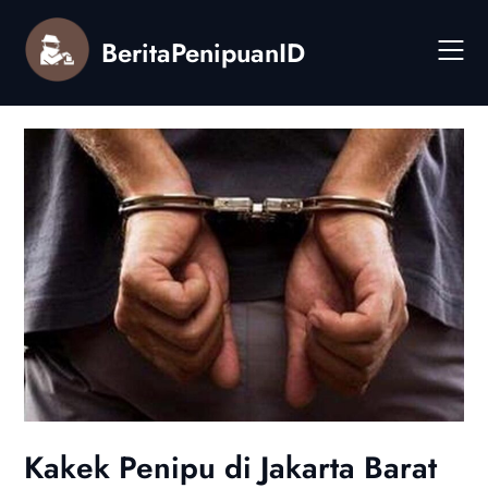
Skip
to
BeritaPenipuanID
content
Kakek Penipu di Jakarta Barat