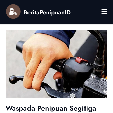
Skip
to
BeritaPenipuanID
content
Waspada Penipuan Segitiga