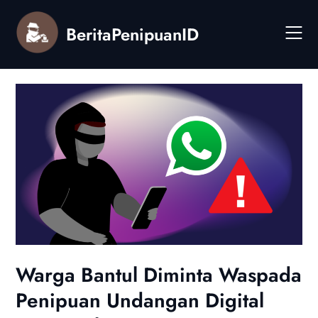
Skip
to
BeritaPenipuanID
content
Warga Bantul Diminta Waspada
Penipuan Undangan Digital