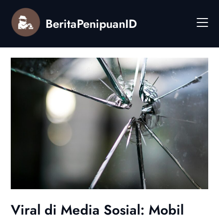
Skip
to
BeritaPenipuanID
content
Viral di Media Sosial: Mobil