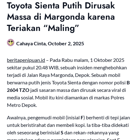
Toyota Sienta Putih Dirusak
Massa di Margonda karena
Teriakan “Maling”
Cahaya Cinta,
October 2, 2025
beritapenipuan.id
– Pada Rabu malam, 1 Oktober 2025
sekitar pukul 20.48 WIB, sebuah insiden menghebohkan
terjadi di Jalan Raya Margonda, Depok. Sebuah mobil
berwarna putih jenis Toyota Sienta dengan nomor polisi
B
2604 TZO
jadi sasaran massa dan dirusak secara viral di
media sosial. Mobil itu kini diamankan di markas Polres
Metro Depok.
Awalnya, pengemudi mobil (inisial
F
) berhenti di tepi jalan
untuk beristirahat dan membeli kopi. Ia tiba-tiba didekati
oleh seseorang berinisial
S
dan rekan-rekannya yang
menyatakan adanya permintaan penyelesaian. Saat F