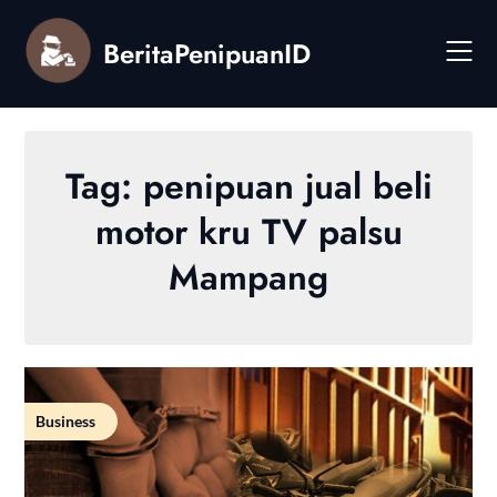
Skip
to
BeritaPenipuanID
content
Tag:
penipuan jual beli
motor kru TV palsu
Mampang
Business