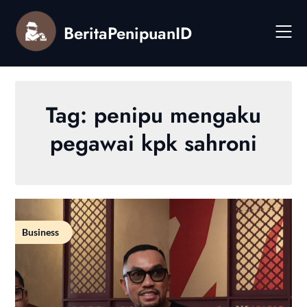
Skip
to
BeritaPenipuanID
content
Tag:
penipu mengaku
pegawai kpk sahroni
Business