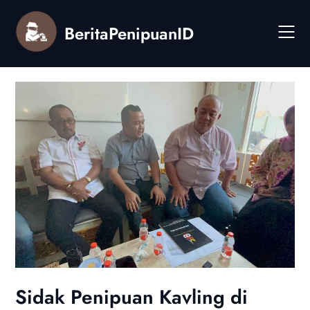
Skip
to
BeritaPenipuanID
content
Sidak Penipuan Kavling di