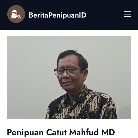
Skip
to
BeritaPenipuanID
content
Penipuan Catut Mahfud MD