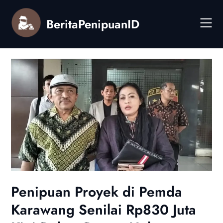
Skip
to
BeritaPenipuanID
content
Penipuan Proyek di Pemda
Karawang Senilai Rp830 Juta