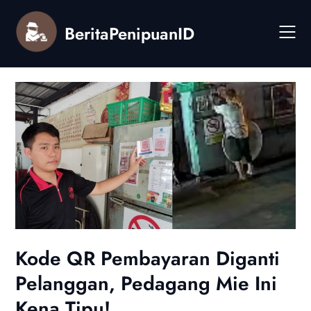
Skip
to
BeritaPenipuanID
content
Kode QR Pembayaran Diganti
Pelanggan, Pedagang Mie Ini
Kena Tipu!