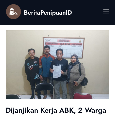
Skip
to
BeritaPenipuanID
content
Dijanjikan Kerja ABK, 2 Warga