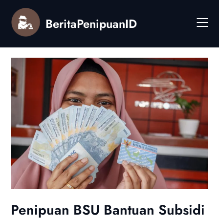
Skip
to
BeritaPenipuanID
content
Penipuan BSU Bantuan Subsidi