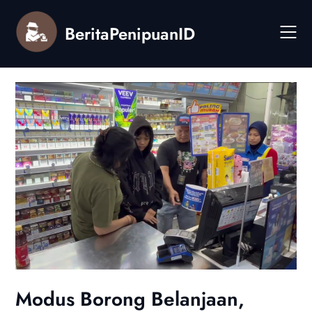
Skip
to
BeritaPenipuanID
content
Modus Borong Belanjaan,