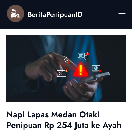
Skip
to
BeritaPenipuanID
content
Napi Lapas Medan Otaki
Penipuan Rp 254 Juta ke Ayah