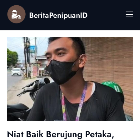
Skip
to
BeritaPenipuanID
content
Niat Baik Berujung Petaka,