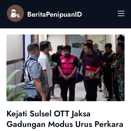
Skip
to
BeritaPenipuanID
content
Kejati Sulsel OTT Jaksa
Gadungan Modus Urus Perkara