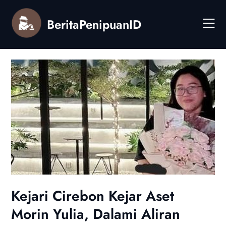
Skip
to
BeritaPenipuanID
content
Kejari Cirebon Kejar Aset
Morin Yulia, Dalami Aliran