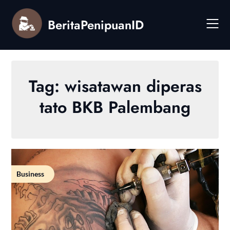
Skip
to
BeritaPenipuanID
content
Tag:
wisatawan diperas
tato BKB Palembang
Business