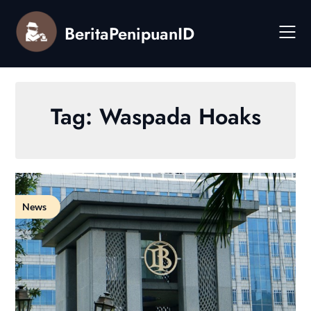
Skip
to
BeritaPenipuanID
content
Tag:
Waspada Hoaks
News