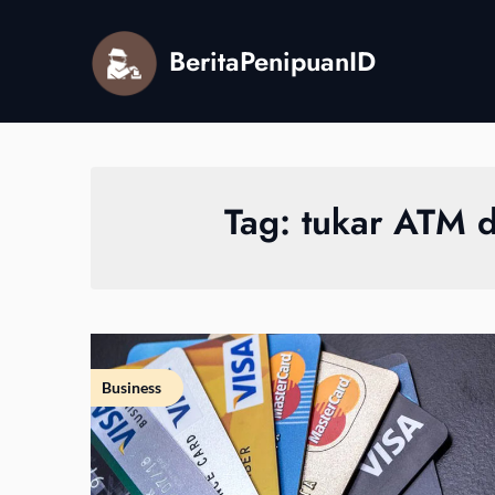
Skip
to
BeritaPenipuanID
content
Tag:
tukar ATM 
Business