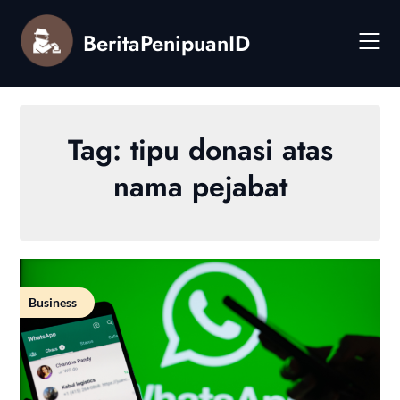
Skip
to
BeritaPenipuanID
content
Tag:
tipu donasi atas
nama pejabat
Business