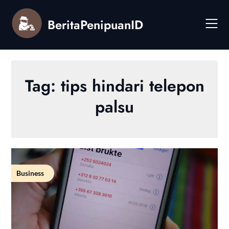
Skip
to
BeritaPenipuanID
content
Tag:
tips hindari telepon
palsu
Business