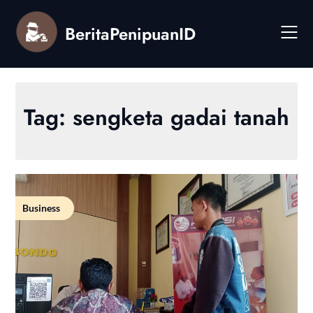
Skip
to
BeritaPenipuanID
content
Tag:
sengketa gadai tanah
Business