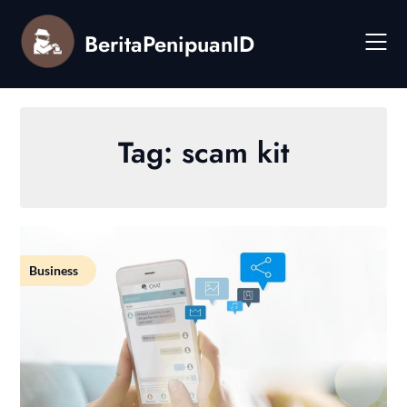
Skip
to
BeritaPenipuanID
content
Tag:
scam kit
Business