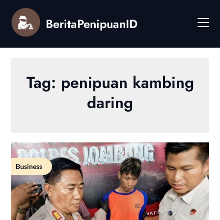
Skip
to
BeritaPenipuanID
content
Tag:
penipuan kambing
daring
Business