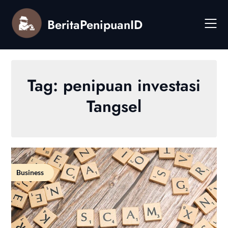
Skip
to
BeritaPenipuanID
content
Tag:
penipuan investasi
Tangsel
Business