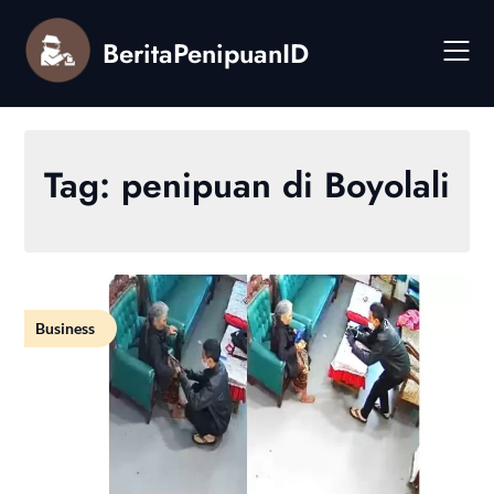
Skip
to
BeritaPenipuanID
content
Tag:
penipuan di Boyolali
Business