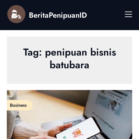
Skip
to
BeritaPenipuanID
content
Tag:
penipuan bisnis
batubara
Business