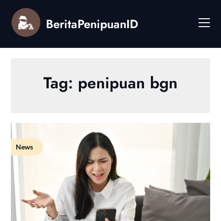
Skip
to
BeritaPenipuanID
content
Tag:
penipuan bgn
News