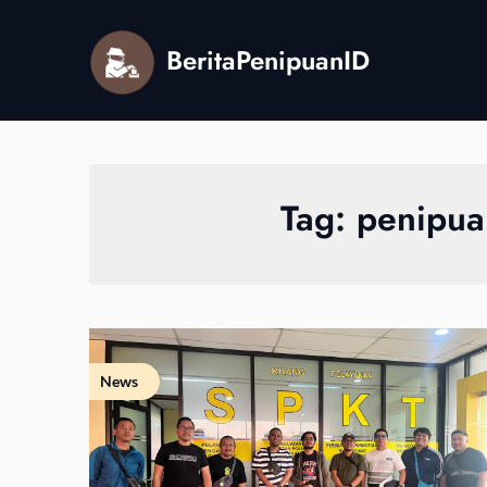
Skip
to
BeritaPenipuanID
content
Tag:
penipua
News