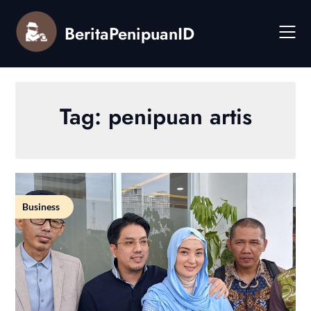
Skip
to
BeritaPenipuanID
content
Tag:
penipuan artis
Business