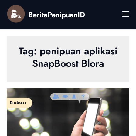
Skip
to
BeritaPenipuanID
content
Tag:
penipuan aplikasi
SnapBoost Blora
Business