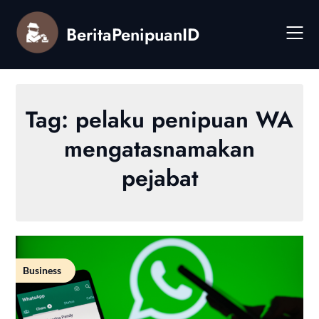
Skip
to
BeritaPenipuanID
content
Tag:
pelaku penipuan WA
mengatasnamakan
pejabat
Business