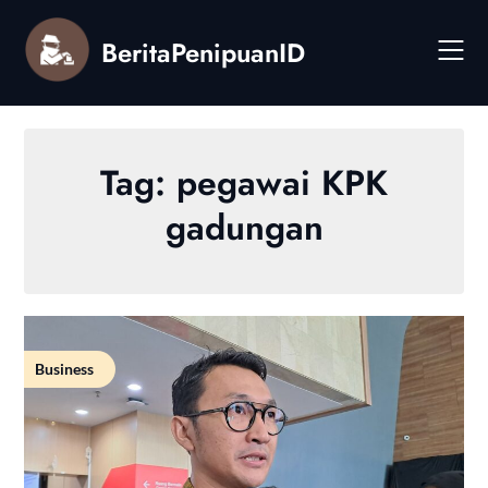
Skip
to
BeritaPenipuanID
content
Tag:
pegawai KPK
gadungan
Business