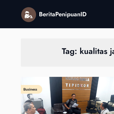
Skip
to
BeritaPenipuanID
content
Tag:
kualitas 
Business