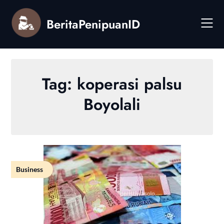
Skip
to
BeritaPenipuanID
content
Tag:
koperasi palsu
Boyolali
Business