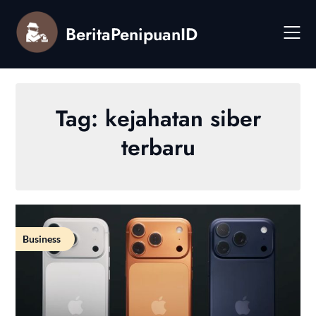
Skip
to
BeritaPenipuanID
content
Tag:
kejahatan siber
terbaru
Business