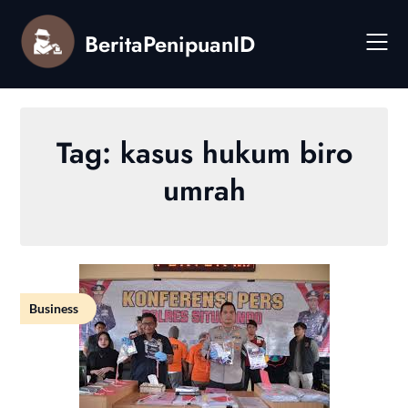
Skip
to
BeritaPenipuanID
content
Tag:
kasus hukum biro
umrah
Business