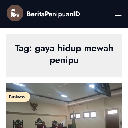
Skip
to
BeritaPenipuanID
content
Tag:
gaya hidup mewah
penipu
Business