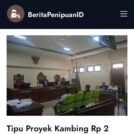
Skip
to
BeritaPenipuanID
content
Tipu Proyek Kambing Rp 2