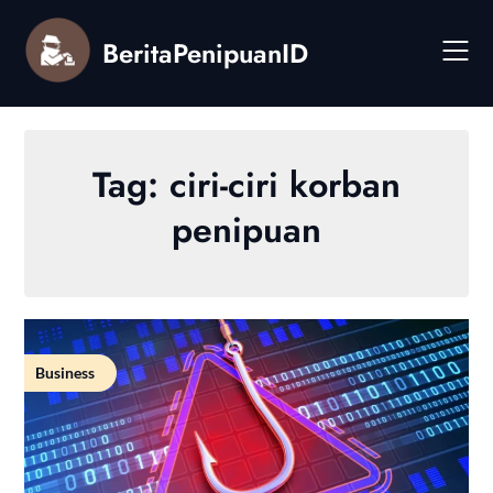
Skip
to
BeritaPenipuanID
content
Tag:
ciri-ciri korban
penipuan
Business