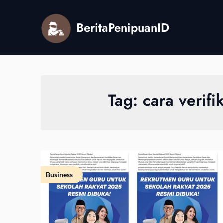
Skip
to
BeritaPenipuanID
content
Tag:
cara verifi
Business