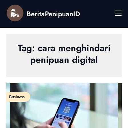
Skip
to
BeritaPenipuanID
content
Tag:
cara menghindari
penipuan digital
Business