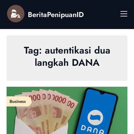
Skip
to
BeritaPenipuanID
content
Tag:
autentikasi dua
langkah DANA
Business