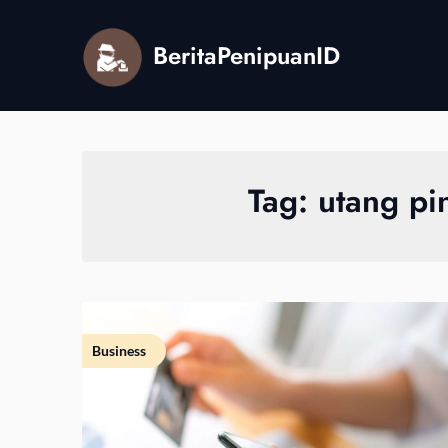
Skip
to
BeritaPenipuanID
content
Tag:
utang pi
Business