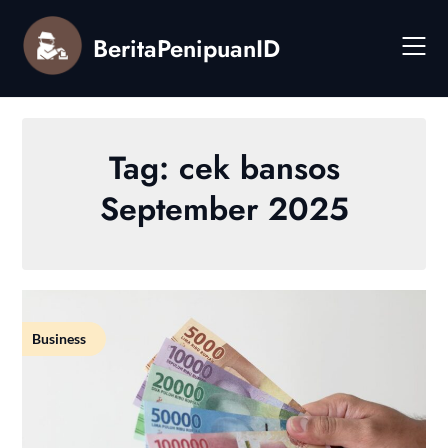
Skip
to
BeritaPenipuanID
content
Tag:
cek bansos
September 2025
Business